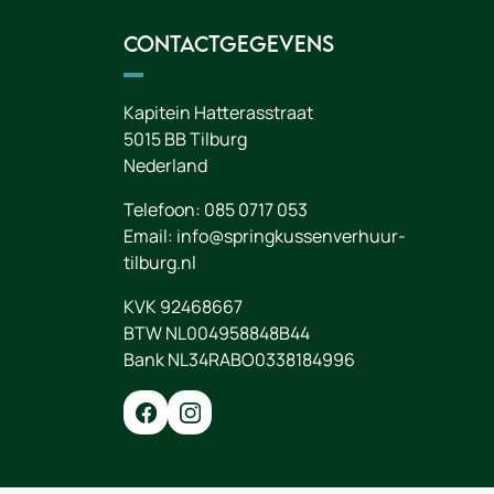
Contactgegevens
Kapitein Hatterasstraat
5015 BB
Tilburg
Nederland
Telefoon:
085 0717 053
Email:
info@springkussenverhuur-
tilburg.nl
KVK 92468667
BTW NL004958848B44
Bank NL34RABO0338184996