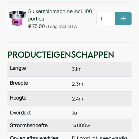
Suikerspinmachine incl. 100
porties
Huurm
€
75,00
/1 dag
incl. BTW
Producteigenschappen
Lengte
3,1m
Breedte
2,3m
Hoogte
2,4m
Overdekt
Ja
Stroombehoefte
1x1100w
Op- en afbouwadvies
Dit product is eenvoudig