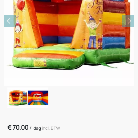
Previous
Nex
€
70,00
/
1 dag
incl. BTW