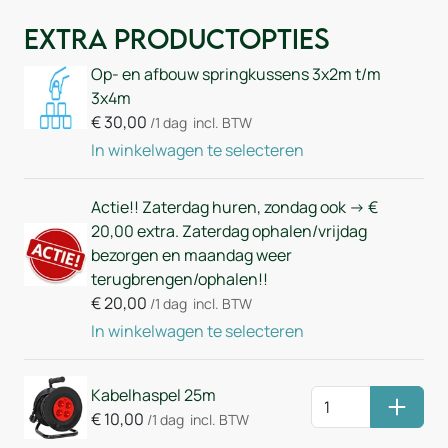
Extra Productopties
Op- en afbouw springkussens 3x2m t/m
3x4m
€
30,00
/1 dag
incl. BTW
In winkelwagen te selecteren
Actie!! Zaterdag huren, zondag ook -> €
20,00 extra. Zaterdag ophalen/vrijdag
bezorgen en maandag weer
terugbrengen/ophalen!!
€
20,00
/1 dag
incl. BTW
In winkelwagen te selecteren
Kabelhaspel 25m
Huurm
€
10,00
/1 dag
incl. BTW